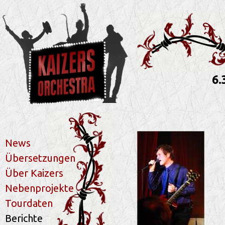
6.
News
Übersetzungen
Über Kaizers
Nebenprojekte
Tourdaten
Berichte