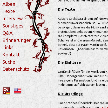
perfekt, und der Funke springt auf j
Alben
Die Texte
Texte
Interview
Kaizers Orchestra singen auf Norwe
Moment unverständlich ist... =;-) Ni
Sonstiges
besorgen, denn wie die Musik sind a
ersten Alben geht es um Krieg, Rach
Q&A
die komplette Geschichte zur Violet
Erinnerungen
Schurke ist und warum Marcello se
schnell, dass nur Pater Martin weiß,
Links
uns erlösen... (Aber um das zu ver
sowieso!)
Kontakt
Suche
Die Einflüsse
Datenschutz
Große Einflüsse für die Musik von 
Film "Underground" von Emir Kustur
ihre eigene Faszination. Und ihr eig
mehr lange auf sich warten lassen...
Die Ursprünge
Einen schönen Überblick über die U
norwegisch... =;-) Eine schöne
deut