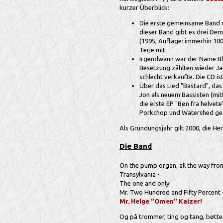
kurzer Überblick:
Die erste gemeinsame Band vo
dieser Band gibt es drei Dem
(1995, Auflage: immerhin 100
Terje mit.
Irgendwann war der Name Blo
Besetzung zählten wieder Jan
schlecht verkaufte. Die CD i
Über das Lied "Bastard", das
Jon als neuem Bassisten (mit
die erste EP "Bøn fra helvet
Porkchop und Watershed gesp
Als Gründungsjahr gilt 2000, die He
Die Band
On the pump organ, all the way fro
Transylvania -
The one and only:
Mr. Two Hundred and Fifty Percent 
Mr. Helge "Omen" Kaizer!
Og på trommer, ting og tang, bøtte