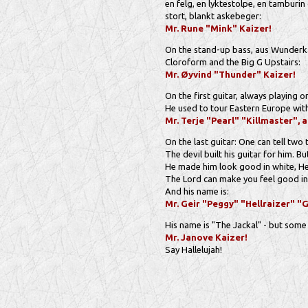
en felg, en lyktestolpe, en tamburin
stort, blankt askebeger:
Mr. Rune "Mink" Kaizer!
On the stand-up bass, aus Wunder
Cloroform and the Big G Upstairs:
Mr. Øyvind "Thunder" Kaizer!
On the first guitar, always playing on
He used to tour Eastern Europe wit
Mr. Terje "Pearl" "Killmaster",
On the last guitar: One can tell two
The devil built his guitar for him. B
He made him look good in white, He
The Lord can make you feel good in 
And his name is:
Mr. Geir "Peggy" "Hellraizer" "
His name is "The Jackal" - but some
Mr. Janove Kaizer!
Say Hallelujah!