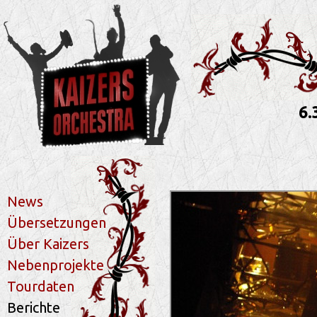
6.
News
Übersetzungen
Über Kaizers
Nebenprojekte
Tourdaten
Berichte