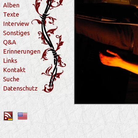
Alben
Texte
Interview
Sonstiges
Q&A
Erinnerungen
Links
Kontakt
Suche
Datenschutz