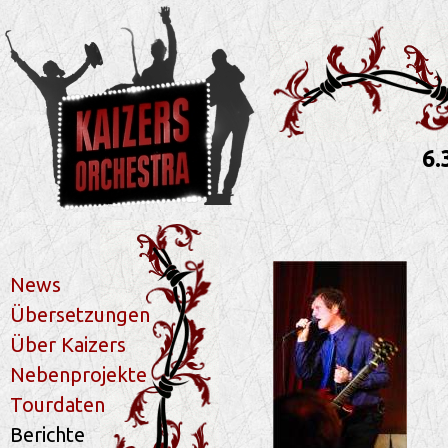
6.
News
Übersetzungen
Über Kaizers
Nebenprojekte
Tourdaten
Berichte