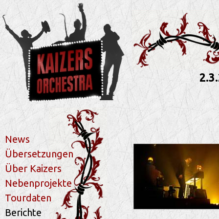
2.3
News
Übersetzungen
Über Kaizers
Nebenprojekte
Tourdaten
Berichte